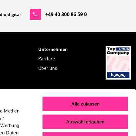
+49 40 300 86 59 0
iu.digital
Unternehmen
Karriere
Über uns
Alle zulassen
g
le Medien
ir
Auswahl erlauben
, Werbung
ren Daten
k