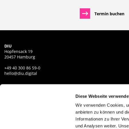
Termin buchen
DIU
Hopfensack 19
20457 Hamburg
+49 40 300 86 59-0
hello@diu.digital
Diese Webseite verwende
Wir verwenden Cookies, um
Jetzt anfragen
anbieten zu können und di
Informationen zu Ihrer Ve
und Analysen weiter. Unse