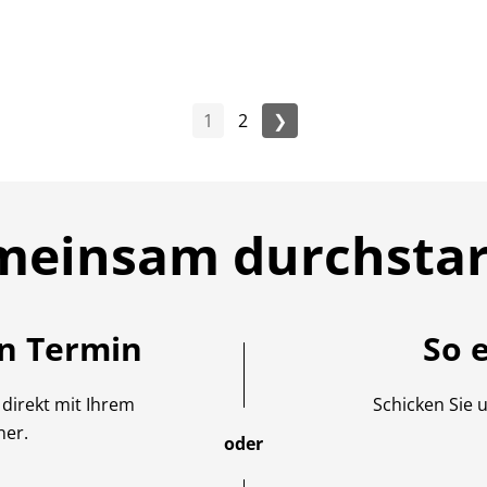
1
2
❯
meinsam durchstar
en Termin
So 
 direkt mit Ihrem
Schicken Sie 
ner.
oder