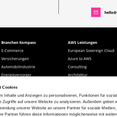
hello@d
Branchen Kompass
AWS Leistungen
E-Commerce
European Sovereign Cloud
Versicherungen
Azure to AWS
Automobilindustrie
Consulting
Energieversorger
Architektur
Entwicklung
t Cookies
Migration & Modernisierun
 Inhalte und Anzeigen zu personalisieren, Funktionen für sozia
KI & Big Data
e Zugriffe auf unsere Website zu analysieren. Außerdem geben w
Compliance & Security
rwendung unserer Website an unsere Partner für soziale Medien
re Partner führen diese Informationen möglicherweise mit weite
Well-Architected Framewor