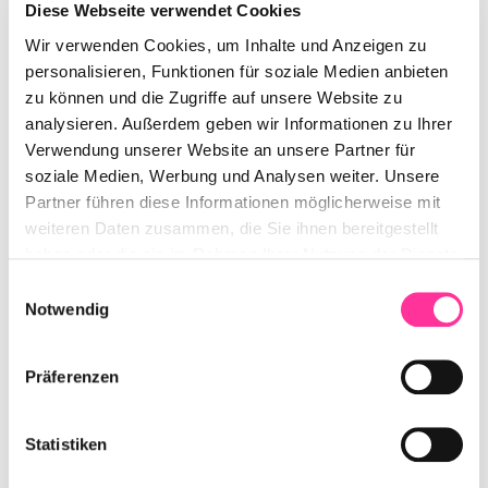
& Co. sicher nutzen
Diese Webseite verwendet Cookies
Wir verwenden Cookies, um Inhalte und Anzeigen zu
Compliance und Chatbots – ein Widerspruch? Nicht, wenn
personalisieren, Funktionen für soziale Medien anbieten
man es richtig macht! Lesen Sie, wie wir mit rollenbasierte
zu können und die Zugriffe auf unsere Website zu
Zugänge für KI-Assistenz sensible Informationen schützen.
analysieren. Außerdem geben wir Informationen zu Ihrer
Verwendung unserer Website an unsere Partner für
soziale Medien, Werbung und Analysen weiter. Unsere
Partner führen diese Informationen möglicherweise mit
weiteren Daten zusammen, die Sie ihnen bereitgestellt
haben oder die sie im Rahmen Ihrer Nutzung der Dienste
gesammelt haben. Darüber hinaus verwenden wir auf
Einwilligungsauswahl
unserer Website Dienste, die eine Verarbeitung Ihrer
Notwendig
personenbezogenen Daten in den USA vornehmen
Präferenzen
Erfahren Sie in
unserer
Datenschutzrichtlinie
und
Impressum
mehr
Refactoring von Terraform-Code
darüber, wer wir sind, wie Sie uns kontaktieren können
Statistiken
und wie wir personenbezogene Daten verarbeiten.
Wie man ein Fundament tauscht, ohne das Haus