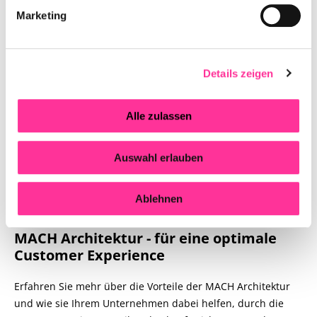
abzureißen: Ein Hands-On Bericht zum Refactoring von IaC
Marketing
Code für wachsende Teams und Systeme. Wir zeigen
konkrete Best-Practices aus unserer Erfahrung.
Details zeigen
Alle zulassen
Auswahl erlauben
Ablehnen
MACH Architektur - für eine optimale
Customer Experience
Erfahren Sie mehr über die Vorteile der MACH Architektur
und wie sie Ihrem Unternehmen dabei helfen, durch die