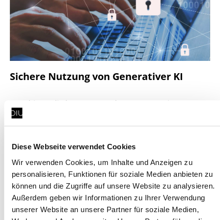
Sichere Nutzung von Generativer KI
AWS bietet die besten verwalteten generativen KI-
Services und Zugang zu den weltweit
leistungsfähigsten Modellen, Tools und
Anwendungen. Wir unterstützen Sie dabei,
Diese Webseite verwendet Cookies
Foundational Models
anzupassen und mit Ihren
Wir verwenden Cookies, um Inhalte und Anzeigen zu
eigenen Daten zu trainieren, oder auch komplett
personalisieren, Funktionen für soziale Medien anbieten zu
eigene Modelle zu entwickeln – alles auf der
können und die Zugriffe auf unsere Website zu analysieren.
leistungsstarken und kostengünstigen ML
Außerdem geben wir Informationen zu Ihrer Verwendung
Infrastructure von AWS.
unserer Website an unsere Partner für soziale Medien,