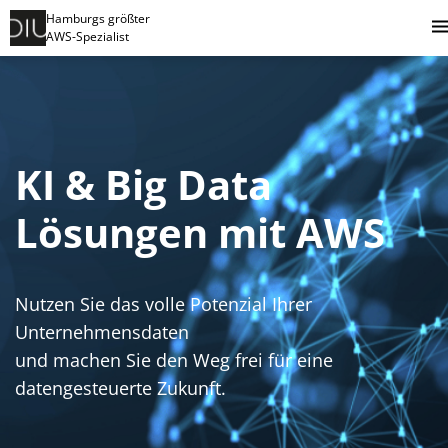
Hamburgs größter
AWS-Spezialist
KI & Big Data
Lösungen mit AWS
Nutzen Sie das volle Potenzial Ihrer
Unternehmensdaten
und machen Sie den Weg frei für eine
datengesteuerte Zukunft.