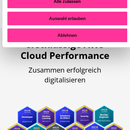
gezielten Einsatz von Big Data,
Machine
Learning und
Alle zulassen
Deep Learning.
Auswahl erlauben
Ihre Garantie für
Ablehnen
erstklassige AWS
Cloud Performance
Zusammen erfolgreich
digitalisieren