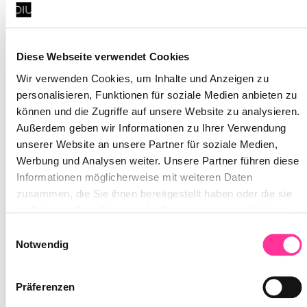
Diese Webseite verwendet Cookies
Wir verwenden Cookies, um Inhalte und Anzeigen zu
personalisieren, Funktionen für soziale Medien anbieten zu
können und die Zugriffe auf unsere Website zu analysieren.
Außerdem geben wir Informationen zu Ihrer Verwendung
unserer Website an unsere Partner für soziale Medien,
Werbung und Analysen weiter. Unsere Partner führen diese
Informationen möglicherweise mit weiteren Daten
zusammen, die Sie ihnen bereitgestellt haben oder die sie
Solutions Architect
im Rahmen Ihrer Nutzung der Dienste gesammelt haben.
Darüber hinaus verwenden wir auf unserer Website
Schwerpunkt hier liegt auf dem Design von kosten-
Einwilligungsauswahl
Dienste, die eine Verarbeitung Ihrer personenbezogenen
Notwendig
und leistungsoptimierten Lösungen auf Basis des
Daten in den USA vornehmen
AWS-Well-Architected-Framework.
Präferenzen
Erfahren Sie in