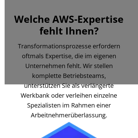
Welche AWS-Expertise
fehlt Ihnen?
Transformationsprozesse erfordern
oftmals Expertise, die im eigenen
Unternehmen
fehlt. Wir stellen
komplette Betriebsteams,
unterstützen Sie als verlängerte
Werkbank oder verleihen einzelne
Spezialisten im Rahmen einer
Arbeitnehmerüberlassung.