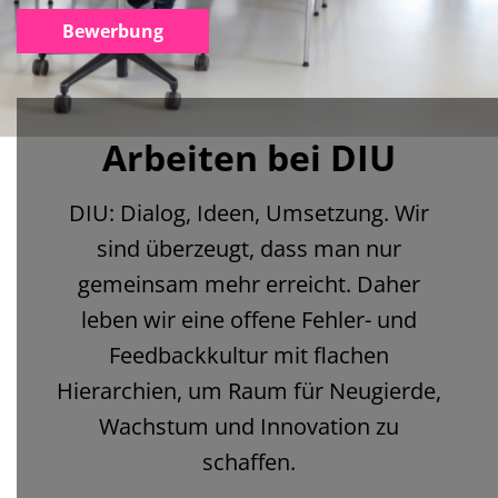
Bewerbung
Arbeiten bei DIU
DIU: Dialog, Ideen, Umsetzung. Wir
sind überzeugt, dass man nur
gemeinsam mehr erreicht. Daher
leben wir eine offene Fehler- und
Feedbackkultur mit flachen
Hierarchien, um Raum für Neugierde,
Wachstum und Innovation zu
schaffen.