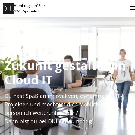
Hamburgs größter
AWS-Spezialist
Karriere bei DIU
Zukunft gestalten in
Cloud IT
Du hast Spaß an
innovativen, dynamischen IT-
Projekten und möchtest dich fachlich und
persönlich weiterentwickeln?
Dann bist du bei DIU genau richtig.