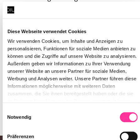
Datenschutzbestimmungen.
Diese Webseite verwendet Cookies
Wir verwenden Cookies, um Inhalte und Anzeigen zu
personalisieren, Funktionen für soziale Medien anbieten zu
können und die Zugriffe auf unsere Website zu analysieren.
Außerdem geben wir Informationen zu Ihrer Verwendung
unserer Website an unsere Partner für soziale Medien,
Werbung und Analysen weiter. Unsere Partner führen diese
Nichts Passendes dabei? Dann schreibe
Informationen möglicherweise mit weiteren Daten
dich jetzt in unseren Talent-Pool ein:
zusammen, die Sie ihnen bereitgestellt haben oder die sie
im Rahmen Ihrer Nutzung der Dienste gesammelt haben.
Darüber hinaus verwenden wir auf unserer Website
Einwilligungsauswahl
Initiativbewerbung via Connect
Dienste, die eine Verarbeitung Ihrer personenbezogenen
Notwendig
Daten in den USA vornehmen
Präferenzen
Erfahren Sie in