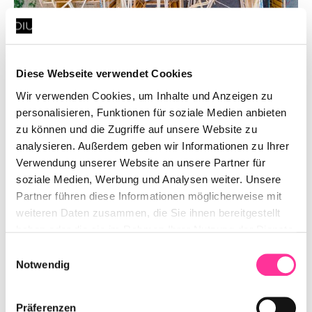
Refactoring von Terraform-Code
Diese Webseite verwendet Cookies
Wir verwenden Cookies, um Inhalte und Anzeigen zu
Wie man ein Fundament tauscht, ohne das Haus
personalisieren, Funktionen für soziale Medien anbieten
abzureißen: Ein Hands-On Bericht zum Refactoring von IaC
zu können und die Zugriffe auf unsere Website zu
Code für wachsende Teams und Systeme. Wir zeigen
analysieren. Außerdem geben wir Informationen zu Ihrer
konkrete Best-Practices aus unserer Erfahrung.
Verwendung unserer Website an unsere Partner für
soziale Medien, Werbung und Analysen weiter. Unsere
Partner führen diese Informationen möglicherweise mit
weiteren Daten zusammen, die Sie ihnen bereitgestellt
haben oder die sie im Rahmen Ihrer Nutzung der Dienste
gesammelt haben. Darüber hinaus verwenden wir auf
Einwilligungsauswahl
unserer Website Dienste, die eine Verarbeitung Ihrer
Notwendig
personenbezogenen Daten in den USA vornehmen
Präferenzen